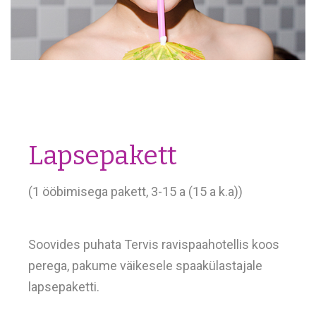
Lapsepakett
(1 ööbimisega pakett, 3-15 a (15 a k.a))
Soovides puhata Tervis ravispaahotellis koos
perega, pakume väikesele spaakülastajale
lapsepaketti.