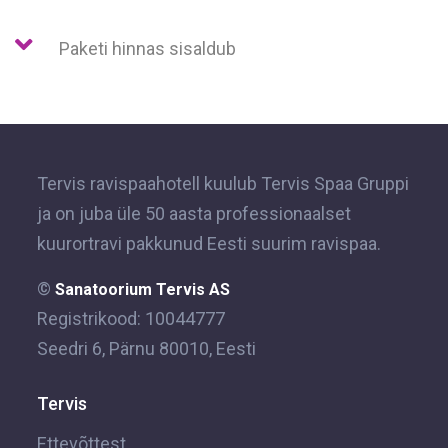
Paketi hinnas sisaldub
Tervis ravispaahotell kuulub Tervis Spaa Gruppi
ja on juba üle 50 aasta professionaalset
kuurortravi pakkunud Eesti suurim ravispaa.
©
Sanatoorium Tervis AS
Registrikood: 10044777
Seedri 6, Pärnu 80010, Eesti
Tervis
Ettevõttest