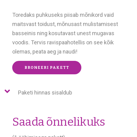
Toredaks puhkuseks piisab mõnikord vaid
maitsvast toidust, mõnusast mulistamisest
basseinis ning kosutavast unest mugavas
voodis. Tervis ravispaahotellis on see kõik
olemas, peata aeg ja naudi!
BRONEERI PAKETT
Paketi hinnas sisaldub
Saada õnnelikuks