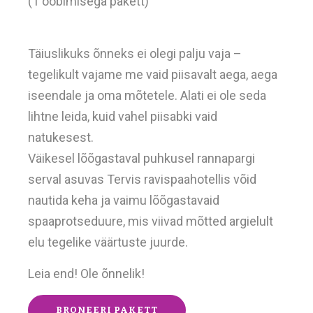
(1 ööbimisega pakett)
Täiuslikuks õnneks ei olegi palju vaja –
tegelikult vajame me vaid piisavalt aega, aega
iseendale ja oma mõtetele. Alati ei ole seda
lihtne leida, kuid vahel piisabki vaid
natukesest.
Väikesel lõõgastaval puhkusel rannapargi
serval asuvas Tervis ravispaahotellis võid
nautida keha ja vaimu lõõgastavaid
spaaprotseduure, mis viivad mõtted argielult
elu tegelike väärtuste juurde.
Leia end! Ole õnnelik!
BRONEERI PAKETT