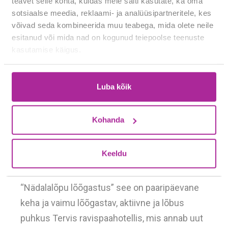
teavet selle kohta, kuidas meie saiti kasutate, ka oma
sotsiaalse meedia, reklaami- ja analüüsipartneritele, kes
Nädalalõpu
võivad seda kombineerida muu teabega, mida olete neile
esitanud või mida nad on kogunud teiepoolse teenuste
lõõgastus
kasutamise käigus.
(2 ööbimisega pakett)
Luba kõik
Kui kiire ja tegus töönädal taas seljataha jääb,
tahaks rutakas elutempos leida aega paariks
Kohanda
päevaks peatuda ja lihtsalt iseendale elada.
Tahaks meile seatud nõudmistest eemalduda
Keeldu
ning iseennast sellest elukeerisest taas üles
leida.
“Nädalalõpu lõõgastus” see on paaripäevane
keha ja vaimu lõõgastav, aktiivne ja lõbus
puhkus Tervis ravispaahotellis, mis annab uut