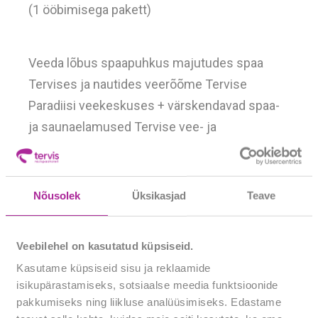
(1 ööbimisega pakett)
Veeda lõbus spaapuhkus majutudes spaa
Tervises ja nautides veerõõme
Tervise
Paradiisi veekeskuses
+ värskendavad spaa-
ja saunaelamused Tervise vee- ja
saunakeskuses, hubane majutus ja maitsev
hommikusöök!
Nõusolek
Üksikasjad
Teave
Lõbus puhkus ootab Teid!
BRONEERI PAKETT
Veebilehel on kasutatud küpsiseid.
Kasutame küpsiseid sisu ja reklaamide
Paketi hinnas sisaldub
isikupärastamiseks, sotsiaalse meedia funktsioonide
pakkumiseks ning liikluse analüüsimiseks. Edastame