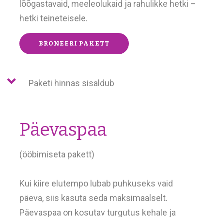
lõõgastavaid, meeleolukaid ja rahulikke hetki –
hetki teineteisele.
BRONEERI PAKETT
Paketi hinnas sisaldub
Päevaspaa
(ööbimiseta pakett)
Kui kiire elutempo lubab puhkuseks vaid
päeva, siis kasuta seda maksimaalselt.
Päevaspaa on kosutav turgutus kehale ja