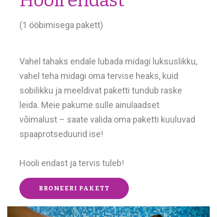
Hooli endast
(1 ööbimisega pakett)
Vahel tahaks endale lubada midagi luksuslikku,
vahel teha midagi oma tervise heaks, kuid
sobilikku ja meeldivat paketti tundub raske
leida. Meie pakume sulle ainulaadset
võimalust – saate valida oma paketti kuuluvad
spaaprotseduurid ise!
Hooli endast ja tervis tuleb!
BRONEERI PAKETT