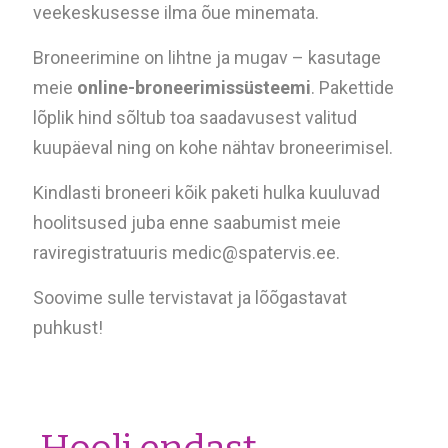
veekeskusesse ilma õue minemata.
Broneerimine on lihtne ja mugav – kasutage
meie
online-broneerimissüsteemi
. Pakettide
lõplik hind sõltub toa saadavusest valitud
kuupäeval ning on kohe nähtav
broneerimisel
.
Kindlasti broneeri kõik paketi hulka kuuluvad
hoolitsused juba enne saabumist meie
raviregistratuuris
medic@spatervis.ee
.
Soovime sulle tervistavat ja lõõgastavat
puhkust!