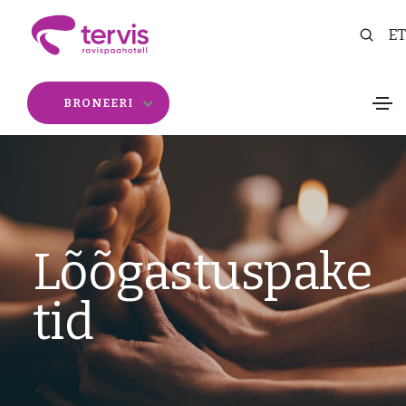
ET
BRONEERI
Lõõgastuspake
tid