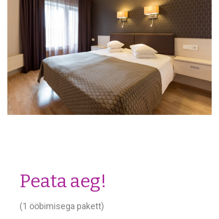
Peata aeg!
(1 ööbimisega pakett)